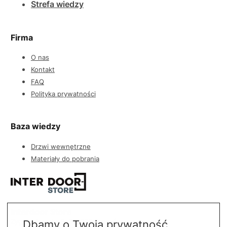
Strefa wiedzy
Firma
O nas
Kontakt
FAQ
Polityka prywatności
Baza wiedzy
Drzwi wewnętrzne
Materiały do pobrania
Interdoor Store
Zygmuntowska 8, 35-030 Rzeszów
Dbamy o Twoją prywatność