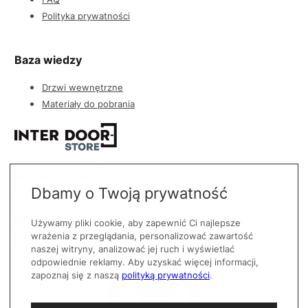
Polityka prywatności
Baza wiedzy
Drzwi wewnętrzne
Materiały do pobrania
Interdoor Store
Zygmuntowska 8, 35-030 Rzeszów
Dbamy o Twoją prywatność
Kontakt
Używamy pliki cookie, aby zapewnić Ci najlepsze
biuro@interdoorstore.pl
wrażenia z przeglądania, personalizować zawartość
576 096 900
naszej witryny, analizować jej ruch i wyświetlać
odpowiednie reklamy. Aby uzyskać więcej informacji,
zapoznaj się z naszą
polityką prywatności
.