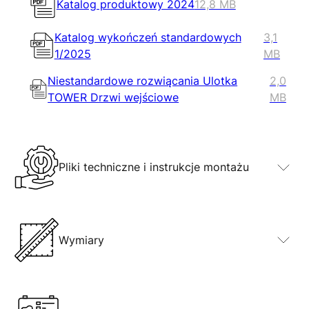
Katalog produktowy 2024
12,8 MB
Katalog wykończeń standardowych
3,1
1/2025
MB
Niestandardowe rozwiącania Ulotka
2,0
TOWER Drzwi wejściowe
MB
Pliki techniczne i instrukcje montażu
Wymiary