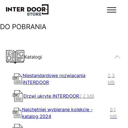
DO POBRANIA
Katalogi
Niestandardowe rozwiącania
2,3
INTERDOOR
MB
Drzwi ukryte INTERDOOR
2,2 MB
Najchętniej wybierane kolekcje -
6,1
katalog 2024
MB