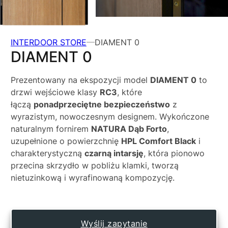
INTERDOOR STORE
DIAMENT 0
DIAMENT 0
Prezentowany na ekspozycji model
DIAMENT 0
to
drzwi wejściowe klasy
RC3
, które
łączą
ponadprzeciętne bezpieczeństwo
z
wyrazistym, nowoczesnym designem. Wykończone
naturalnym fornirem
NATURA Dąb Forto
,
uzupełnione o powierzchnię
HPL Comfort Black
i
charakterystyczną
czarną intarsję
, która pionowo
przecina skrzydło w pobliżu klamki, tworzą
nietuzinkową i wyrafinowaną kompozycję.
Wyślij zapytanie