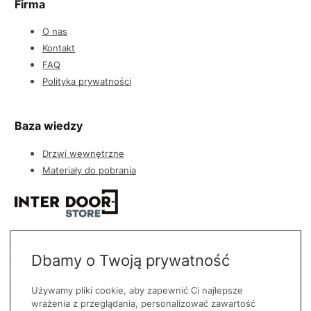
Firma
O nas
Kontakt
FAQ
Polityka prywatności
Baza wiedzy
Drzwi wewnętrzne
Materiały do pobrania
Interdoor Store
Zygmuntowska 8, 35-030 Rzeszów
Dbamy o Twoją prywatność
Kontakt
Używamy pliki cookie, aby zapewnić Ci najlepsze
biuro@interdoorstore.pl
wrażenia z przeglądania, personalizować zawartość